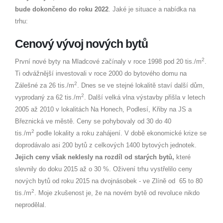
bude dokončeno do roku 2022
. Jaké je situace a nabídka na
trhu:
Cenový vývoj nových bytů
2
První nové byty na Mladcové začínaly v roce 1998 pod 20 tis./m
.
Ti odvážnější investovali v roce 2000 do bytového domu na
2
Zálešné za 26 tis./m
. Dnes se ve stejné lokalitě staví další dům,
2
vyprodaný za 62 tis./m
. Další velká vlna výstavby přišla v letech
2005 až 2010 v lokalitách Na Honech, Podlesí, Křiby na JS a
Březnická ve městě. Ceny se pohybovaly od 30 do 40
2
tis./m
podle lokality a roku zahájení. V době ekonomické krize se
doprodávalo asi 200 bytů z celkových 1400 bytových jednotek.
Jejich ceny však neklesly na rozdíl od starých bytů,
které
slevnily do doku 2015 až o 30 %. Oživení trhu vystřelilo ceny
nových bytů od roku 2015 na dvojnásobek - ve Zlíně od 65 to 80
2
tis./m
. Moje zkušenost je, že na novém bytě od revoluce nikdo
neprodělal.