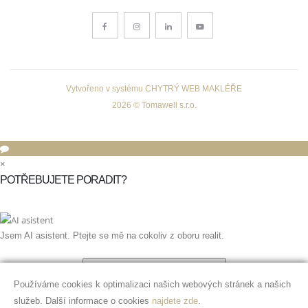
Vytvořeno v systému
CHYTRÝ WEB MAKLÉŘE
2026 © Tomawell s.r.o.
×
POTŘEBUJETE PORADIT?
Jsem AI asistent. Ptejte se mě na cokoliv z oboru realit.
Jak správně nacenit nemovitost?
Používáme cookies k optimalizaci našich webových stránek a našich
Jak postupovat při podeji nemovitosti?
služeb. Další informace o cookies
najdete zde
.