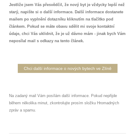
Jestliže jsem Vás přesvědčil, že nový byt je vždycky lepší než
starý, napište si o další informace.
Další informace dostanete
mailem po vyplnění dotazníku kliknutím na tlačítko pod
článkem. Pokud se máte obavu sdělit mi svoje kontaktní
údaje, chci Vás uklidnit, že je už dávno mám - jinak bych Vám
neposílal mail s odkazy na tento článek.
Chci další informace o nových bytech ve Zlíně
Na zadaný mail Vám posílám další informace. Pokud nepřijde
během několika minut, zkontrolujte prosím složku Hromadných
zpráv a spamu.