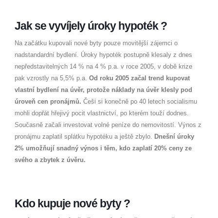
Jak se vyvíjely úroky hypoték ?
Na začátku kupovali nové byty pouze movitější zájemci o
nadstandardní bydlení. Úroky hypoték postupně klesaly z dnes
nepředstavitelných 14 % na 4 % p.a. v roce 2005, v době krize
pak vzrostly na 5,5% p.a.
Od roku 2005 začal trend kupovat
vlastní bydlení na úvěr, protože náklady na úvěr klesly pod
úroveň cen pronájmů.
Češi si konečně po 40 letech socialismu
mohli dopřát hřejivý pocit vlastnictví, po kterém touží dodnes.
Současně začali investovat volné peníze do nemovitostí. Výnos z
pronájmu zaplatil splátku hypotéku a ještě zbylo.
Dnešní úroky
2% umožňují snadný výnos i těm, kdo zaplatí 20% ceny ze
svého a zbytek z úvěru.
Kdo kupuje nové byty ?