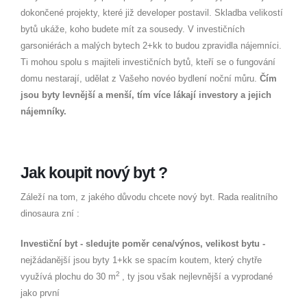
dokončené projekty, které již developer postavil. Skladba velikostí
bytů ukáže, koho budete mít za sousedy. V investičních
garsoniérách a malých bytech 2+kk to budou zpravidla nájemníci.
Ti mohou spolu s majiteli investičních bytů, kteří se o fungování
domu nestarají, udělat z Vašeho novéo bydlení noční můru.
Čím
jsou byty levnější a menší, tím více lákají investory a jejich
nájemníky.
Jak koupit nový byt ?
Záleží na tom, z jakého důvodu chcete nový byt. Rada realitního
dinosaura zní :
Investiční byt - sledujte poměr cena/výnos, velikost bytu -
nejžádanější jsou byty 1+kk se spacím koutem, který chytře
2
využívá plochu do 30 m
, ty jsou však nejlevnější a vyprodané
jako první