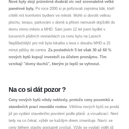
Nové byty stojí průměrně dvakrát víc než srovnatelně velké
panelové byty.
Po roce 2000 si je pořizovali zejména lidé, kteří
chtěli mít komfortní bydlení ve městě. Mohli si dovolit velkou
plochu, terasu, parkování v domě a přitom nemuseli dojíždět do
domu mimo město a MHD. Sám jsem 12 let jsem bydlel v
luxusních půdních vestavbách za cenu bytu na Lazech
Nejdůležitější pro mě byla lokalita u lesa v dosahu MHD a 15
minut pěšky do centra.
Za posledních 5 let však 30 až 60 %
nových bytů kupují investoři za účelem pronájmu. Tím
vznikají "domy duchů", kterým je lepší se vyhnout.
Na co si dát pozor ?
Ceny nových bytů nikdy neklesly, protože ceny pozemků a
stavebních prací neustále rostou
. Většina nových bytů se prodá
již po vydání stavebního povolení podle plánů a vizualizací. Není
tedy na co čekat, výběr se každým dnem zmenšuje. Navíc se
ceny během stavby postupně zvyšují. Vždy se vyplatí vidět již