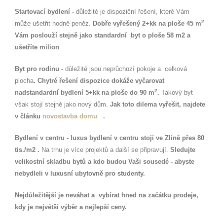
Startovací bydlení -
důležité je dispoziční řešení, které Vám
2
může ušetřit hodně peněz.
Dobře vyřešený 2+kk na ploše 45 m
Vám poslouží stejně jako standardní byt o ploše 58 m2 a
ušetříte milion
Byt pro rodinu -
důležité jsou neprůchozí pokoje a celková
plocha
. Chytré řešení dispozice dokáže vyčarovat
2
nadstandardní bydlení 5+kk na ploše do 90 m
.
Takový byt
však stojí stejně jako nový dům.
Jak toto dilema vyřešit, najdete
v článku
novostavba domu
.
Bydlení v centru - luxus bydlení v centru stojí ve Zlíně přes 80
tis./m2 .
Na trhu je více projektů a další se připravují.
Sledujte
velikostní skladbu bytů a kdo budou Vaši sousedé - abyste
nebydleli v luxusní ubytovně pro studenty.
Nejdůležitější je neváhat a vybírat hned na začátku prodeje,
kdy je největší výběr a nejlepší ceny.