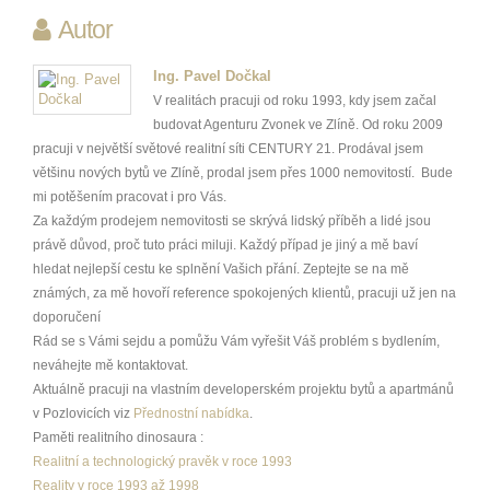
Autor
Ing. Pavel Dočkal
V realitách pracuji od roku 1993, kdy jsem začal
budovat Agenturu Zvonek ve Zlíně. Od roku 2009
pracuji v největší světové realitní síti CENTURY 21. Prodával jsem
většinu nových bytů ve Zlíně, prodal jsem přes 1000 nemovitostí. Bude
mi potěšením pracovat i pro Vás.
Za každým prodejem nemovitosti se skrývá lidský příběh a lidé jsou
právě důvod, proč tuto práci miluji. Každý případ je jiný a mě baví
hledat nejlepší cestu ke splnění Vašich přání. Zeptejte se na mě
známých, za mě hovoří reference spokojených klientů, pracuji už jen na
doporučení
Rád se s Vámi sejdu a pomůžu Vám vyřešit Váš problém s bydlením,
neváhejte mě kontaktovat.
Aktuálně pracuji na vlastním developerském projektu bytů a apartmánů
v Pozlovicích viz
Přednostní nabídka
.
Paměti realitního dinosaura :
Realitní a technologický pravěk v roce 1993
Reality v roce 1993 až 1998