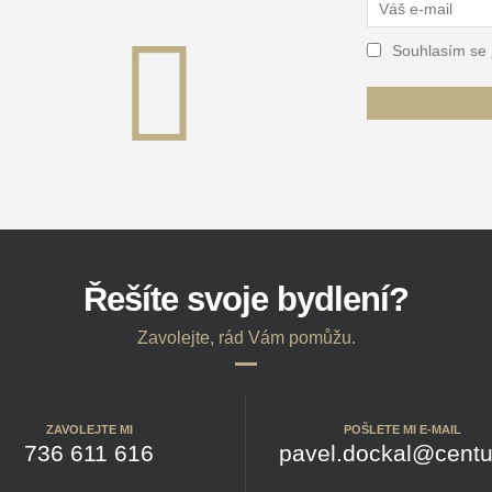
Souhlasím se
Řešíte svoje bydlení?
Zavolejte, rád Vám pomůžu.
ZAVOLEJTE MI
POŠLETE MI E-MAIL
736 611 616
pavel.dockal@centu