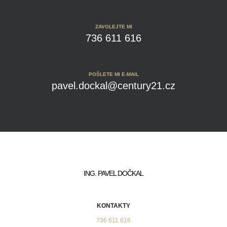
ZAVOLEJTE MI
736 611 616
POŠLETE MI E-MAIL
pavel.dockal@century21.cz
ING. PAVEL DOČKAL
KONTAKTY
736 611 616