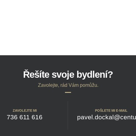
Řešíte svoje bydlení?
Zavolejte, rád Vám pomůžu.
ZAVOLEJTE MI
POŠLETE MI E-MAIL
736 611 616
pavel.dockal@centu