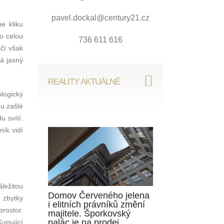
pavel.dockal@century21.cz
e kliku
 o celou
736 611 616
ačí však
á jasný
REALITY AKTUÁLNĚ
logický
u zašlé
u svítí.
ník vidí
áležitou
Domov Červeného jelena
u zbytky
i elitních právníků změní
prostor.
majitele. Šporkovský
palác je na prodej
upující