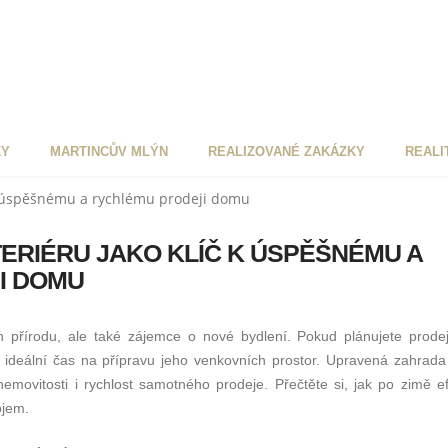
KY
MARTINCŮV MLÝN
REALIZOVANÉ ZAKÁZKY
REALI
TERIÉRU JAKO KLÍČ K ÚSPĚŠNÉMU A
I DOMU
en přírodu, ale také zájemce o nové bydlení. Pokud plánujete prode
ideální čas na přípravu jeho venkovních prostor. Upravená zahrada 
nemovitosti i rychlost samotného prodeje. Přečtěte si, jak po zimě ef
ojem.