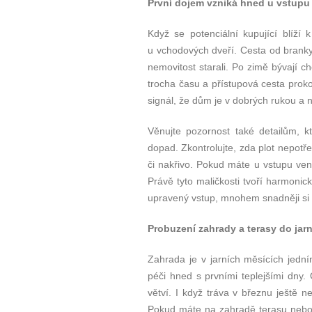
První dojem vzniká hned u vstupu
Když se potenciální kupující blíží
u vchodových dveří. Cesta od branky 
nemovitost starali. Po zimě bývají c
trocha času a přístupová cesta prok
signál, že dům je v dobrých rukou a 
Věnujte pozornost také detailům, k
dopad. Zkontrolujte, zda plot nepot
či nakřivo. Pokud máte u vstupu venk
Právě tyto maličkosti tvoří harmonic
upravený vstup, mnohem snadněji si 
Probuzení zahrady a terasy do jarn
Zahrada je v jarních měsících jedním
péči hned s prvními teplejšími dny. 
větví. I když tráva v březnu ještě ne
Pokud máte na zahradě terasu nebo 