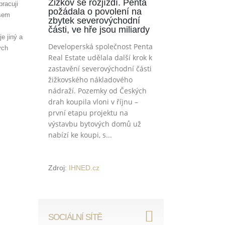
Žižkov se rozjíždí. Penta
pracuji
požádala o povolení na
jsem
zbytek severovýchodní
části, ve hře jsou miliardy
e jiný a
Developerská společnost Penta
ých
Real Estate udělala další krok k
zastavění severovýchodní části
žižkovského nákladového
nádraží. Pozemky od Českých
drah koupila vloni v říjnu –
první etapu projektu na
výstavbu bytových domů už
nabízí ke koupi, s...
Zdroj:
IHNED.cz
SOCIÁLNÍ SÍTĚ