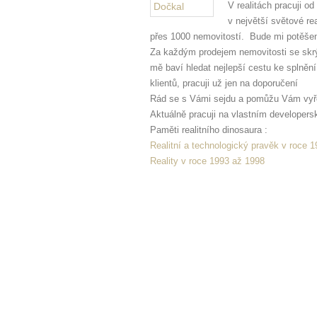
V realitách pracuji o
v největší světové re
přes 1000 nemovitostí. Bude mi potěšen
Za každým prodejem nemovitosti se skrývá
mě baví hledat nejlepší cestu ke splněn
klientů, pracuji už jen na doporučení
Rád se s Vámi sejdu a pomůžu Vám vyře
Aktuálně pracuji na vlastním developers
Paměti realitního dinosaura :
Realitní a technologický pravěk v roce 
Reality v roce 1993 až 1998