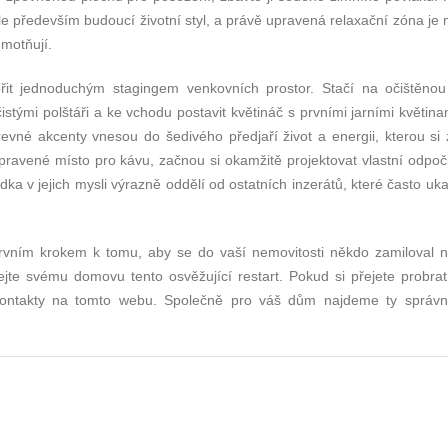
e především budoucí životní styl, a právě upravená relaxační zóna je 
motňují.
it jednoduchým stagingem venkovních prostor. Stačí na očištěnou
istými polštáři a ke vchodu postavit květináč s prvními jarními květina
revné akcenty vnesou do šedivého předjaří život a energii, kterou si
pravené místo pro kávu, začnou si okamžitě projektovat vlastní odpoč
ka v jejich mysli výrazně oddělí od ostatních inzerátů, které často uka
rvním krokem k tomu, aby se do vaší nemovitosti někdo zamiloval n
řejte svému domovu tento osvěžující restart. Pokud si přejete probrat
 kontakty na tomto webu. Společně pro váš dům najdeme ty správ