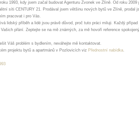
d roku 1993, kdy jsem začal budovat Agenturu Zvonek ve Zlíně. Od roku 2009 
alitní síti CENTURY 21. Prodával jsem většinu nových bytů ve Zlíně, prodal 
ím pracovat i pro Vás.
 lidský příběh a lidé jsou právě důvod, proč tuto práci miluji. Každý případ j
í Vašich přání. Zeptejte se na mě známých, za mě hovoří reference spokojen
šit Váš problém s bydlením, neváhejte mě kontaktovat.
kém projektu bytů a apartmánů v Pozlovicích viz
Přednostní nabídka
.
1993