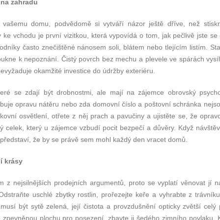
 na zahradu
 k vašemu domu, podvědomě si vytváří názor ještě dříve, než stiskn
ke vchodu je první vizitkou, která vypovídá o tom, jak pečlivě jste se
hodníky často znečištěné nánosem soli, blátem nebo tlejícím listím. St
oukne k nepoznání. Čistý povrch bez mechu a plevele ve spárách vysíl
nevyžaduje okamžité investice do údržby exteriéru.
teré se zdají být drobnostmi, ale mají na zájemce obrovský psycho
řebuje opravu nátěru nebo zda domovní číslo a poštovní schránka nejso
ovní osvětlení, otřete z něj prach a pavučiny a ujistěte se, že opravd
ký celek, který u zájemce vzbudí pocit bezpečí a důvěry. Když návštěv
představí, že by se právě sem mohl každý den vracet domů.
í krásy
 z nejsilnějších prodejních argumentů, proto se vyplatí věnovat jí n
Odstraňte uschlé zbytky rostlin, prořezejte keře a vyhrabte z trávník
musí být sytě zelená, její čistota a provzdušnění opticky zvětší celý 
zpevněnou plochu pro posezení, zbavte ji šedého zimního povlaku. K