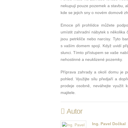
nekupují pouze pozemek a stavbu, al
kde se jejich sny o novém domově zh
Emoce při prohlídce můžete podpoř
umístit zahradní nábytek s několika č
jsou petrklíče nebo narcisy. Tyto ba
s vaším domem spojí. Když uvidí při
slunci. Tímto přístupem se vaše nabíd
nehostinné a neuklizené pozemky.
Příprava zahrady a okolí domu je p
pohled. Využijte sílu předjaří a dop
prodeje osobně, neváhejte využít
majitele.
Autor
Ing. Pavel Dočkal