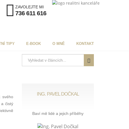
ZAVOLEJTE MI
736 611 616
TNÍ TIPY
E-BOOK
O MNĚ
KONTAKT
ING. PAVEL DOČKAL
j svého
a čistý
ektivně
Baví mě lidé a jejich příběhy