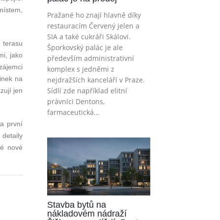
místem,
Pražané ho znají hlavně díky
restauracím Červený jelen a
SIA a také cukráři Skálovi.
 terasu
Šporkovský palác je ale
mi, jako
především administrativní
 zájemci
komplex s jedněmi z
inek na
nejdražších kanceláří v Praze.
Sídlí zde například elitní
zují jen
právníci Dentons,
farmaceutická...
a první
 detaily
né nové
Stavba bytů na
nákladovém nádraží