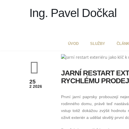
Ing. Pavel Dočkal
ÚVOD
SLUŽBY
ČLÁN
JARNÍ RESTART EX
RYCHLÉMU PRODEJ
25
2 2026
První jarní paprsky probouzejí nej
rodinného domu, právě teď nastává 
vstup totiž dokážou zvýšit hodnotu 
oživit exteriér a udělat skvělý první d